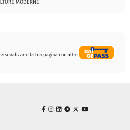
CULTURE MODERNE
ersonalizzare la tua pagina con altre
facebook
instagram
linkedin
telegram
twitter
youtube