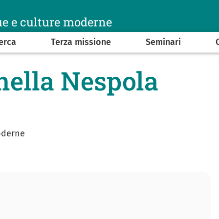
ue e culture moderne
erca
Terza missione
Seminari
nella Nespola
oderne