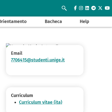
facebook
instagram
linkedin
telegra
twit
y
Cerca
Orientamento
Bacheca
Help
Email
7706415@studenti.unige.it
Curriculum
Curriculum vitae (ita)