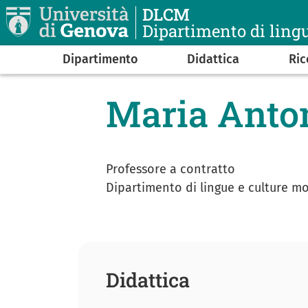
Salta al contenuto principale
DLCM
Dipartimento di ling
Navigazione principale
Dipartimento
Didattica
Ric
Maria Anto
Professore a contratto
Dipartimento di lingue e culture m
Didattica