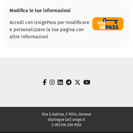
Modifica le tue informazioni
Accedi con UnigePass per modificare
e personalizzare la tua pagina con
altre informazioni
facebook
instagram
linkedin
telegram
twitter
youtube
P.za S.Sabina, 2 16124, Genova
diplingue [at] unige.it
(+39) 010 209 9552